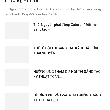
thưởng, Hội thi...
Ngày 24/4/2026, tại Hội thảo khoa học với chủ đề “Đổi mới sáng
tạo - Hành động đột phá, lan tỏa kết...
Thái Nguyên phát động Cuộc thi “Đổi mới
sáng tạo –...
THỂ LỆ HỘI THI SÁNG TẠO KỸ THUẬT TỈNH
THÁI NGUYÊN...
HƯỞNG ỨNG THAM GIA HỘI THI SÁNG TẠO
KỸ THUẬT TOÀN...
LỄ TỔNG KẾT VÀ TRAO GIẢI THƯỞNG SÁNG
TẠO KHOA HỌC...