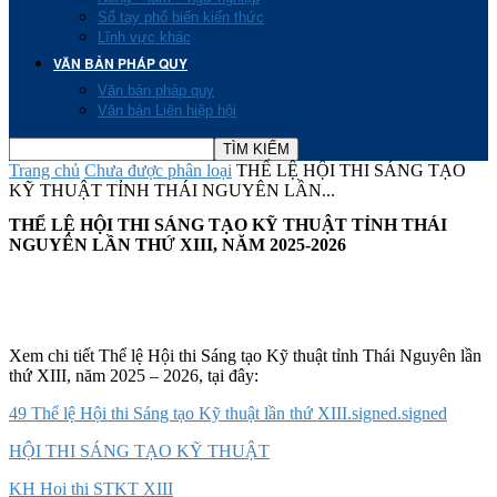
Sổ tay phổ biến kiến thức
Lĩnh vực khác
VĂN BẢN PHÁP QUY
Văn bản pháp quy
Văn bản Liên hiệp hội
Trang chủ
Chưa được phân loại
THỂ LỆ HỘI THI SÁNG TẠO
KỸ THUẬT TỈNH THÁI NGUYÊN LẦN...
THỂ LỆ HỘI THI SÁNG TẠO KỸ THUẬT TỈNH THÁI
NGUYÊN LẦN THỨ XIII, NĂM 2025-2026
Xem chi tiết Thể lệ Hội thi Sáng tạo Kỹ thuật tỉnh Thái Nguyên lần
thứ XIII, năm 2025 – 2026, tại đây:
49 Thể lệ Hội thi Sáng tạo Kỹ thuật lần thứ XIII.signed.signed
HỘI THI SÁNG TẠO KỸ THUẬT
KH Hoi thi STKT XIII