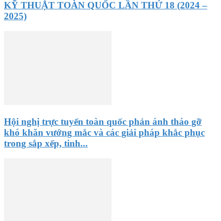
KỸ THUẬT TOÀN QUỐC LẦN THỨ 18 (2024 –
2025)
Hội nghị trực tuyến toàn quốc phản ánh tháo gỡ
khó khăn vướng mắc và các giải pháp khắc phục
trong sắp xếp, tinh...