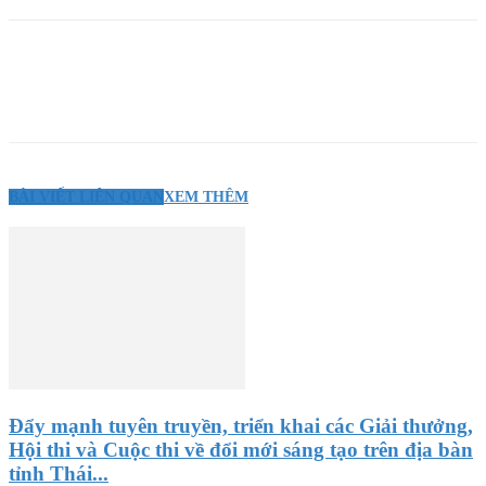
BÀI VIẾT LIÊN QUAN
XEM THÊM
Đẩy mạnh tuyên truyền, triển khai các Giải thưởng,
Hội thi và Cuộc thi về đổi mới sáng tạo trên địa bàn
tỉnh Thái...