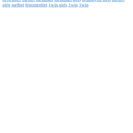
giriş
melbet
fenomenbet
1win giriş
1win
1win