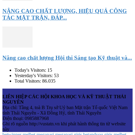
NÂNG CAO CHẤT LƯỢNG, HIỆU QUẢ CÔNG
TÁC MẶT TRẬN, ĐÁP...
Nâng cao chất lượng Hội thi Sáng tạo Kỹ thuật và...
Today's Visitors:
15
Yesterday's Visitors:
53
Total Visitors:
86.035
LIÊN HIỆP CÁC HỘI KHOA HỌC VÀ KỸ THUẬT THÁI
NGUYÊN
Địa chỉ: Tầng 4, toà B Trụ sở Uỷ ban Mặt trận Tổ quốc Việt Nam
tỉnh Thái Nguyên - Xã Đồng Hỷ, tỉnh Thái Nguyên
Điện thoại: 0985887968
Ghi rõ nguồn http://vustatn.vn khi phát hành thông tin từ website
này
betwinner
melbet
megapari
megapari giriş
betandyou giriş
melbet