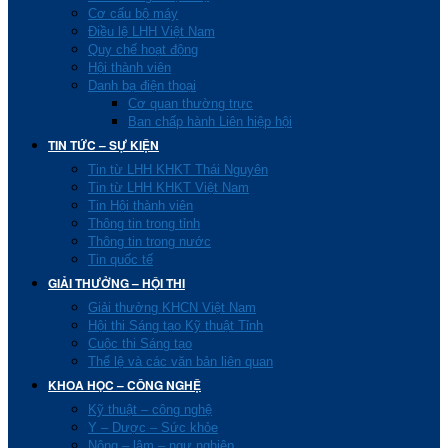
Cơ cấu bộ máy
Điều lệ LHH Việt Nam
Quy chế hoạt động
Hội thành viên
Danh bạ điện thoại
Cơ quan thường trực
Ban chấp hành Liên hiệp hội
TIN TỨC – SỰ KIỆN
Tin từ LHH KHKT Thái Nguyên
Tin từ LHH KHKT Việt Nam
Tin Hội thành viên
Thông tin trong tỉnh
Thông tin trong nước
Tin quốc tế
GIẢI THƯỞNG – HỘI THI
Giải thưởng KHCN Việt Nam
Hội thi Sáng tạo Kỹ thuật Tỉnh
Cuộc thi Sáng tạo
Thể lệ và các văn bản liên quan
KHOA HỌC – CÔNG NGHỆ
Kỹ thuật – công nghệ
Y – Dược – Sức khỏe
Nông – lâm – ngư nghiệp