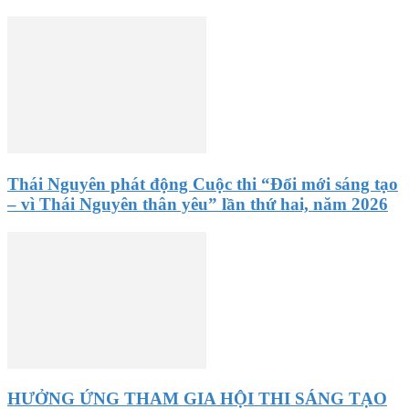
Thái Nguyên phát động Cuộc thi “Đổi mới sáng tạo
– vì Thái Nguyên thân yêu” lần thứ hai, năm 2026
HƯỞNG ỨNG THAM GIA HỘI THI SÁNG TẠO