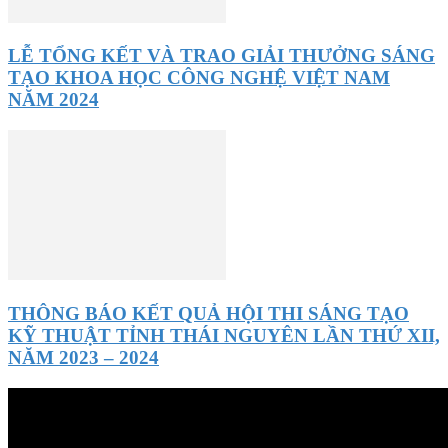
LỄ TỔNG KẾT VÀ TRAO GIẢI THƯỞNG SÁNG
TẠO KHOA HỌC CÔNG NGHỆ VIỆT NAM
NĂM 2024
THÔNG BÁO KẾT QUẢ HỘI THI SÁNG TẠO
KỸ THUẬT TỈNH THÁI NGUYÊN LẦN THỨ XII,
NĂM 2023 – 2024