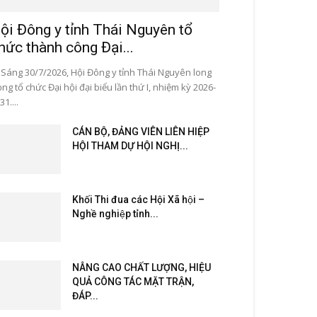
ội Đông y tỉnh Thái Nguyên tổ
hức thành công Đại...
ng 30/7/2026, Hội Đông y tỉnh Thái Nguyên long
ọng tổ chức Đại hội đại biểu lần thứ I, nhiệm kỳ 2026-
31....
CÁN BỘ, ĐẢNG VIÊN LIÊN HIỆP
HỘI THAM DỰ HỘI NGHỊ...
Khối Thi đua các Hội Xã hội –
Nghề nghiệp tỉnh...
NÂNG CAO CHẤT LƯỢNG, HIỆU
QUẢ CÔNG TÁC MẶT TRẬN,
ĐÁP...