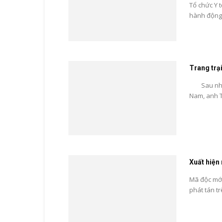
Tổ chức Y 
hành động đ
Trang trạ
Sau nhiều
Nam, anh T
Xuất hiện
Mã độc mới
phát tán tr