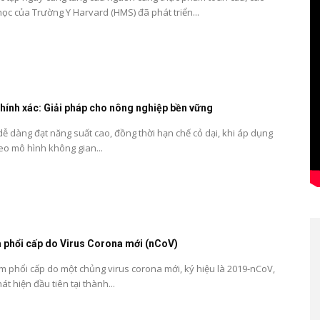
ọc của Trường Y Harvard (HMS) đã phát triển...
chính xác: Giải pháp cho nông nghiệp bền vững
ễ dàng đạt năng suất cao, đồng thời hạn chế cỏ dại, khi áp dụng
eo mô hình không gian...
 phổi cấp do Virus Corona mới (nCoV)
phổi cấp do một chủng virus corona mới, ký hiệu là 2019-nCoV,
t hiện đầu tiên tại thành...