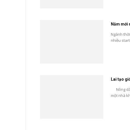
Năm mới n
Ngành thời 
nhiều star
Lai tạo g
Nông dân 
một nhà kho