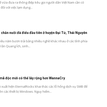
tế vừa đưa ra thông điệp kêu gọi người dân Việt Nam cần có
ối với việc lạm dụng...
i chăn nuôi đà điểu đầu tiên ở huyện Đại Từ, Thái Nguyên
 năm bươn trải bằng nhiều nghề khác nhau ở các tỉnh phía
rần Quang Ích, sinh...
 mã độc mới có thể lây rộng hơn WannaCry
 xuất hiện EternalRocks khai thác các lỗ hổng dịch vụ SMB để
ên các thiết bị Windows. Nguy hiểm...