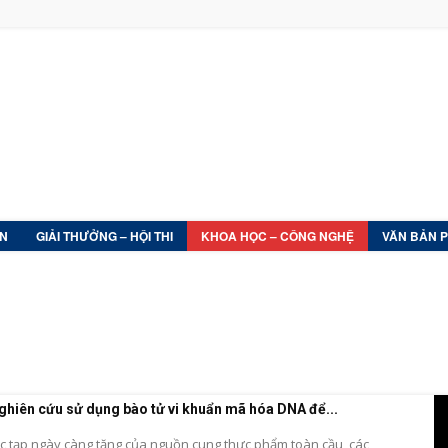
ỆN
GIẢI THƯỞNG – HỘI THI
KHOA HỌC – CÔNG NGHỆ
VĂN BẢN 
ngư nghiệp
Sổ tay phổ biến kiến thức
Y – Dược – Sức khỏe
ghiên cứu sử dụng bào tử vi khuẩn mã hóa DNA để...
c tạp ngày càng tăng của nguồn cung thực phẩm toàn cầu, các