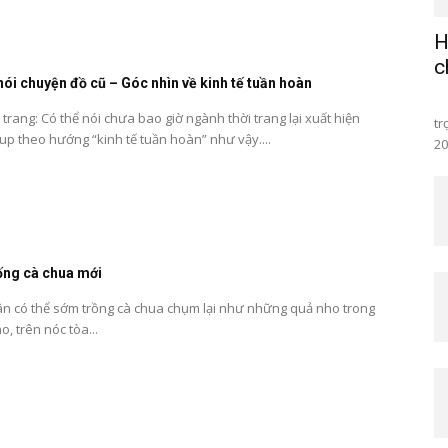
H
c
ói chuyện đồ cũ – Góc nhìn về kinh tế tuần hoàn
Sá
trang: Có thể nói chưa bao giờ ngành thời trang lại xuất hiện
tr
tup theo hướng “kinh tế tuần hoàn” như vậy....
20
iống cà chua mới
có thể sớm trồng cà chua chụm lại như những quả nho trong
, trên nóc tòa...