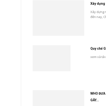
Xây dựng 
Xây dựng n
đến nay, C
Quy chế G
xem và tải
WHO ĐƯA 
GÂY...