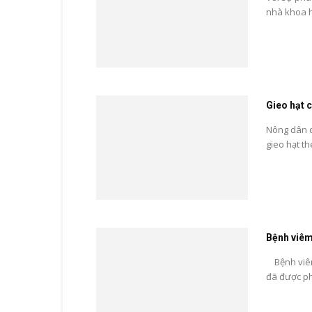
nhà khoa h
Gieo hạt 
Nông dân d
gieo hạt th
Bệnh viêm
Bệnh viêm 
đã được phá