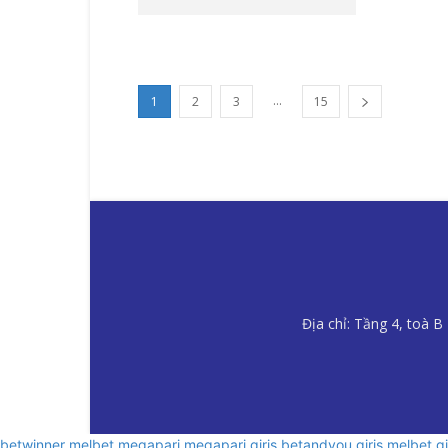
...
1
2
3
15
Địa chỉ: Tầng 4, toà 
betwinner
melbet
megapari
megapari giriş
betandyou giriş
melbet gi