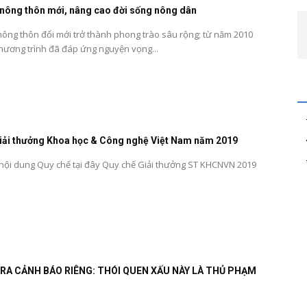
nông thôn mới, nâng cao đời sống nông dân
ông thôn đổi mới trở thành phong trào sâu rộng; từ năm 2010
hương trình đã đáp ứng nguyện vọng...
iải thưởng Khoa học & Công nghệ Việt Nam năm 2019
 nội dung Quy chế tại đây Quy chế Giải thưởng ST KHCNVN 2019
RA CẢNH BÁO RIÊNG: THÓI QUEN XẤU NÀY LÀ THỦ PHẠM