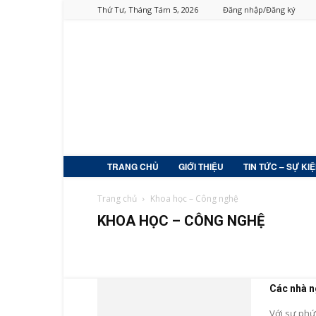
Thứ Tư, Tháng Tám 5, 2026
Đăng nhập/Đăng ký
TRANG CHỦ
GIỚI THIỆU
TIN TỨC – SỰ KI
Trang chủ
Khoa học – Công nghệ
KHOA HỌC – CÔNG NGHỆ
Kỹ thuật – công nghệ
Lĩnh vực khác
Nông – lâm – 
Các nhà n
Với sự phứ