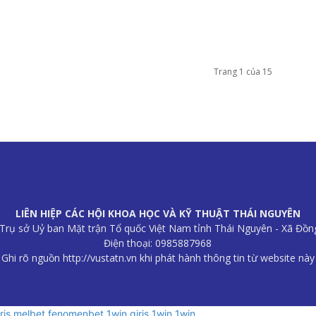
Trang 1 của 15
LIÊN HIỆP CÁC HỘI KHOA HỌC VÀ KỸ THUẬT THÁI NGUYÊN
B Trụ sở Uỷ ban Mặt trận Tổ quốc Việt Nam tỉnh Thái Nguyên - Xã Đồn
Điện thoại: 0985887968
Ghi rõ nguồn http://vustatn.vn khi phát hành thông tin từ website này
riş
melbet
fenomenbet
1win giriş
1win
1win