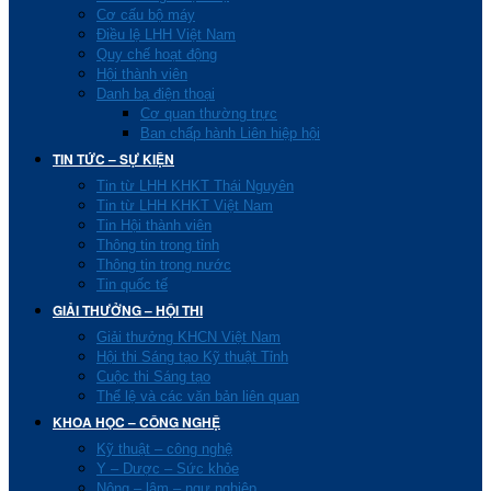
Cơ cấu bộ máy
Điều lệ LHH Việt Nam
Quy chế hoạt động
Hội thành viên
Danh bạ điện thoại
Cơ quan thường trực
Ban chấp hành Liên hiệp hội
TIN TỨC – SỰ KIỆN
Tin từ LHH KHKT Thái Nguyên
Tin từ LHH KHKT Việt Nam
Tin Hội thành viên
Thông tin trong tỉnh
Thông tin trong nước
Tin quốc tế
GIẢI THƯỞNG – HỘI THI
Giải thưởng KHCN Việt Nam
Hội thi Sáng tạo Kỹ thuật Tỉnh
Cuộc thi Sáng tạo
Thể lệ và các văn bản liên quan
KHOA HỌC – CÔNG NGHỆ
Kỹ thuật – công nghệ
Y – Dược – Sức khỏe
Nông – lâm – ngư nghiệp