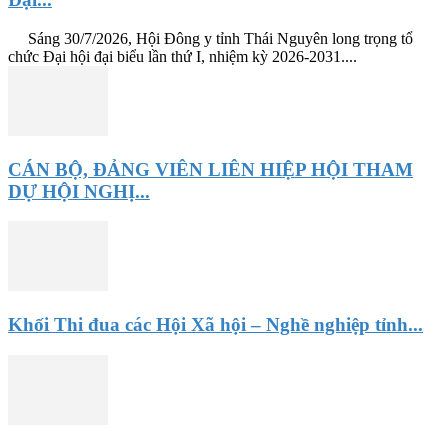
Sáng 30/7/2026, Hội Đông y tỉnh Thái Nguyên long trọng tổ
chức Đại hội đại biểu lần thứ I, nhiệm kỳ 2026-2031....
CÁN BỘ, ĐẢNG VIÊN LIÊN HIỆP HỘI THAM
DỰ HỘI NGHỊ...
Khối Thi đua các Hội Xã hội – Nghề nghiệp tỉnh...