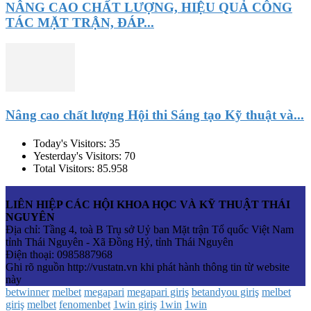
NÂNG CAO CHẤT LƯỢNG, HIỆU QUẢ CÔNG
TÁC MẶT TRẬN, ĐÁP...
Nâng cao chất lượng Hội thi Sáng tạo Kỹ thuật và...
Today's Visitors:
35
Yesterday's Visitors:
70
Total Visitors:
85.958
LIÊN HIỆP CÁC HỘI KHOA HỌC VÀ KỸ THUẬT THÁI
NGUYÊN
Địa chỉ: Tầng 4, toà B Trụ sở Uỷ ban Mặt trận Tổ quốc Việt Nam
tỉnh Thái Nguyên - Xã Đồng Hỷ, tỉnh Thái Nguyên
Điện thoại: 0985887968
Ghi rõ nguồn http://vustatn.vn khi phát hành thông tin từ website
này
betwinner
melbet
megapari
megapari giriş
betandyou giriş
melbet
giriş
melbet
fenomenbet
1win giriş
1win
1win