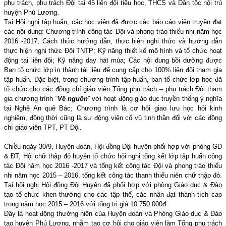
phụ trách, phụ trách Đội tại 45 liên đội tiểu học, THCS và Dân tộc nội trú
huyện Phú Lương.
Tại Hội nghị tập huấn, các học viên đã được các báo cáo viên truyền đạt
các nội dung: Chương trình công tác Đội và phong trào thiếu nhi năm học
2016 -2017; Cách thức hướng dẫn, thực hiện nghi thức và hướng dẫn
thực hiện nghi thức Đội TNTP; Kỹ năng thiết kế mô hình và tổ chức hoạt
động tại liên đội; Kỹ năng dạy hát múa; Các nội dung bồi dưỡng được
Ban tổ chức lớp in thành tài liệu để cung cấp cho 100% liên đội tham gia
tập huấn. Đặc biệt, trong chương trình tập huấn, ban tổ chức lớp học đã
tổ chức cho các đồng chí giáo viên Tổng phụ trách – phụ trách Đội tham
gia chương trình “
Về nguồn
” với hoạt động giáo dục truyền thống ý nghĩa
tại Nghệ An quê Bác; Chương trình là cơ hội giao lưu học hỏi kinh
nghiệm, đồng thời cũng là sự động viên cổ vũ tinh thần đối với các đồng
chí giáo viên TPT, PT Đội.
Chiều ngày 30/9, Huyện đoàn, Hội đồng Đội huyện phối hợp với phòng GD
& ĐT, Hội chữ thập đỏ huyện tổ chức hội nghị tổng kết lớp tập huấn công
tác Đội năm học 2016 -2017 và tổng kết công tác Đội và phong trào thiếu
nhi năm học 2015 – 2016, tổng kết công tác thanh thiếu niên chữ thập đỏ.
Tại hội nghị Hội đồng Đội Huyện đã phối hợp với phòng Giáo dục & Đào
tạo tổ chức khen thưởng cho các tập thể, các nhân đạt thành tích cao
trong năm học 2015 – 2016 với tổng trị giá 10.750.000đ
Đây là hoạt động thường niên của Huyện đoàn và Phòng Giáo dục & Đào
tạo huyện Phú Lương, nhằm tạo cơ hội cho giáo viên làm Tổng phụ trách