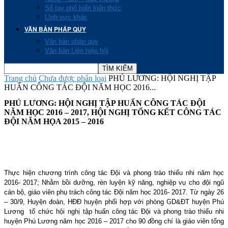
Sổ tay phổ biến kiến thức
Lĩnh vực khác
VĂN BẢN PHÁP QUY
Văn bản pháp quy
Văn bản Liên hiệp hội
Trang chủ
Chưa được phân loại
PHÚ LƯƠNG: HỘI NGHỊ TẬP
HUẤN CÔNG TÁC ĐỘI NĂM HỌC 2016...
PHÚ LƯƠNG: HỘI NGHỊ TẬP HUẤN CÔNG TÁC ĐỘI
NĂM HỌC 2016 – 2017, HỘI NGHỊ TỔNG KẾT CÔNG TÁC
ĐỘI NĂM HỌA 2015 – 2016
Thực hiện chương trình công tác Đội và phong trào thiếu nhi năm học
2016- 2017; Nhằm bồi dưỡng, rèn luyện kỹ năng, nghiệp vụ cho đội ngũ
cán bộ, giáo viên phụ trách công tác Đội năm học 2016- 2017. Từ ngày 26
– 30/9, Huyện đoàn, HĐĐ huyện phối hợp với phòng GD&ĐT huyện Phú
Lương tổ chức hội nghị tập huấn công tác Đội và phong trào thiếu nhi
huyện Phú Lương năm học 2016 – 2017 cho 90 đồng chí là giáo viên tổng