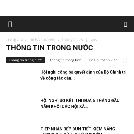
Trang chủ
Tin tức - Sự kiện
Thông tin trong nước
THÔNG TIN TRONG NƯỚC
Thông tin trong nước
Thông tin trong tỉnh
Tin Hội thành viên
Hội nghị công bố quyết định của Bộ Chính trị
về công tác cán...
HỘI NGHỊ SƠ KẾT THI ĐUA 6 THÁNG ĐẦU
NĂM KHỐI CÁC HỘI XÃ...
TIẾP NHẬN BẾP ĐUN TIẾT KIỆM NĂNG