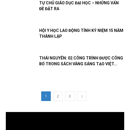
TỰ CHỦ GIÁO DỤC ĐẠI HỌC – NHỮNG VẤN
ĐỀ ĐẶT RA
HỘI Y HỌC LAO ĐỘNG TỈNH KỶ NIỆM 15 NĂM
THÀNH LẬP
THÁI NGUYÊN: 02 CÔNG TRÌNH ĐƯỢC CÔNG
BỐ TRONG SÁCH VÀNG SÁNG TẠO VIỆT...
1
2
3