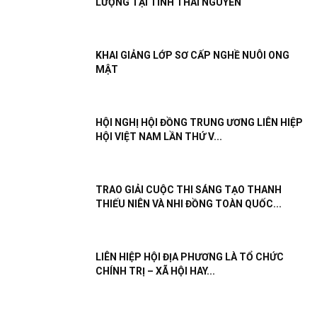
LƯỢNG TẠI TỈNH THÁI NGUYÊN
KHAI GIẢNG LỚP SƠ CẤP NGHỀ NUÔI ONG
MẬT
HỘI NGHỊ HỘI ĐỒNG TRUNG ƯƠNG LIÊN HIỆP
HỘI VIỆT NAM LẦN THỨ V...
TRAO GIẢI CUỘC THI SÁNG TẠO THANH
THIẾU NIÊN VÀ NHI ĐỒNG TOÀN QUỐC...
LIÊN HIỆP HỘI ĐỊA PHƯƠNG LÀ TỔ CHỨC
CHÍNH TRỊ – XÃ HỘI HAY...