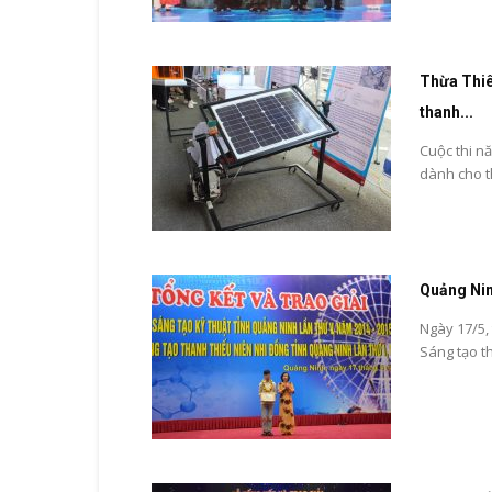
Thừa Thiê
thanh...
Cuộc thi n
dành cho th
Quảng Ninh
Ngày 17/5, 
Sáng tạo th