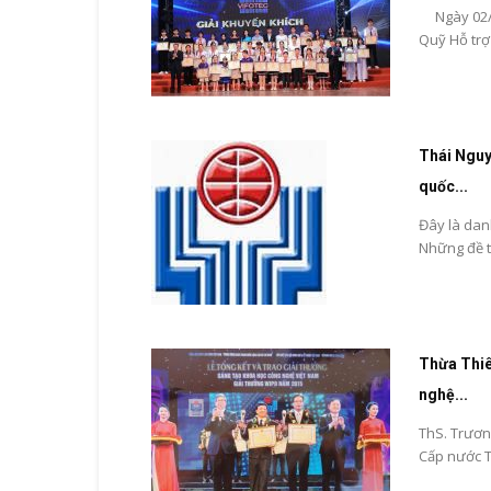
Ngày 02/11
Quỹ Hỗ trợ 
Thái Nguy
quốc...
Đây là dan
Những đề tà
Thừa Thiê
nghệ...
ThS. Trươn
Cấp nước T