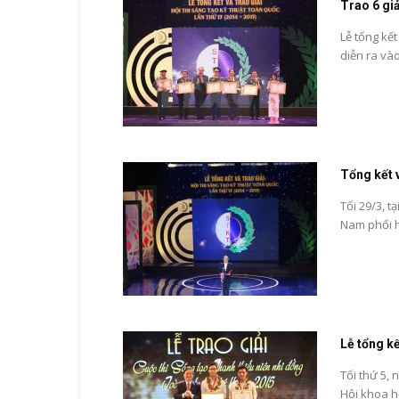
Trao 6 giả
Lễ tổng kết
diễn ra vào 
Tổng kết v
Tối 29/3, t
Nam phối h
Lễ tổng kế
Tối thứ 5, 
Hội khoa họ