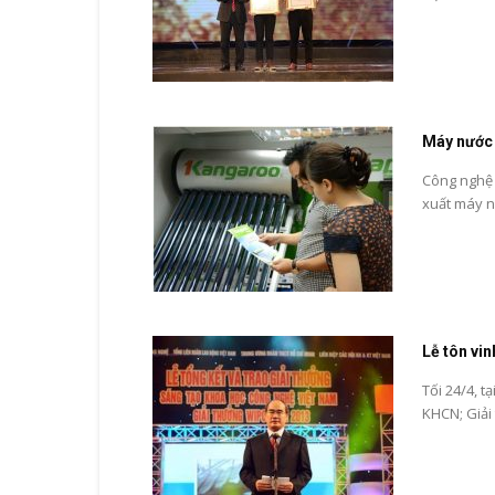
Máy nước
Công nghệ
xuất máy n
Lễ tôn vi
Tối 24/4, t
KHCN; Giải