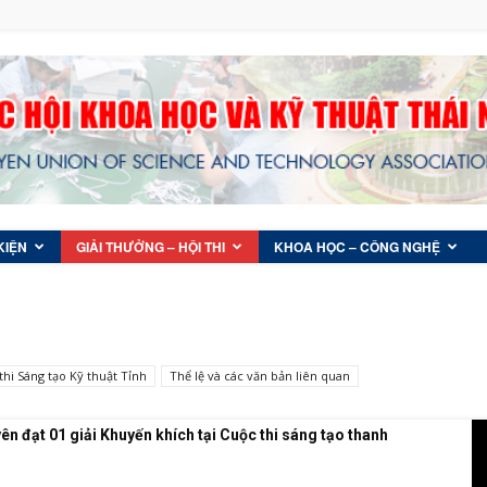
KIỆN
GIẢI THƯỞNG – HỘI THI
KHOA HỌC – CÔNG NGHỆ
thi Sáng tạo Kỹ thuật Tỉnh
Thể lệ và các văn bản liên quan
ên đạt 01 giải Khuyến khích tại Cuộc thi sáng tạo thanh