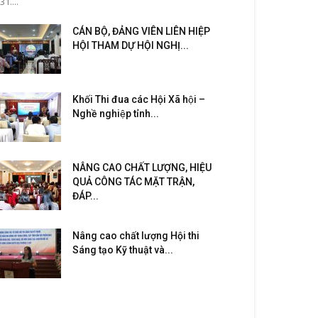
31....
CÁN BỘ, ĐẢNG VIÊN LIÊN HIỆP
HỘI THAM DỰ HỘI NGHỊ...
Khối Thi đua các Hội Xã hội –
Nghề nghiệp tỉnh...
NÂNG CAO CHẤT LƯỢNG, HIỆU
QUẢ CÔNG TÁC MẶT TRẬN,
ĐÁP...
Nâng cao chất lượng Hội thi
Sáng tạo Kỹ thuật và...