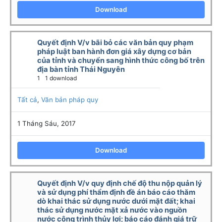
Download
Quyết định V/v bãi bỏ các văn bản quy phạm
pháp luật ban hành đơn giá xây dựng cơ bản
của tỉnh và chuyển sang hình thức công bố trên
địa bàn tỉnh Thái Nguyên
1
1 download
Tất cả
,
Văn bản pháp quy
1 Tháng Sáu, 2017
Download
Quyết định V/v quy định chế độ thu nộp quản lý
và sử dụng phí thẩm định đề án báo cáo thăm
dò khai thác sử dụng nước dưới mặt đất; khai
thác sử dụng nước mặt xả nước vào nguồn
nước công trình thủy lợi; báo cáo đánh giá trữ