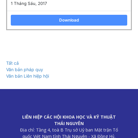
1 Tháng Sáu, 2017
Download
Tất cả
Văn bản pháp quy
Văn bản Liên hiệp hội
LIÊN HIỆP CÁC HỘI KHOA HỌC VÀ KỸ THUẬT
THÁI NGUYÊN
Địa chỉ: Tầng 4, toà B Trụ sở Uỷ ban Mặt trận Tổ
quốc Việt Nam tỉnh Thái Nguyên - Xã Đồng Hỷ,