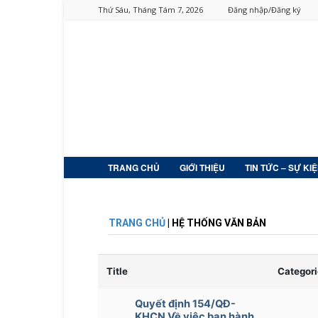
Thứ Sáu, Tháng Tám 7, 2026
Đăng nhập/Đăng ký
TRANG CHỦ
GIỚI THIỆU
TIN TỨC – SỰ KI
TRANG CHỦ
| HỆ THỐNG VĂN BẢN
Title
Categori
Quyết định 154/QĐ-
KHCN Về việc ban hành