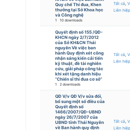
Tất cả
,
V
Quy chế Thi đua, Khen
thưởng tại Sở Khoa học
Liên hiệp
và Công nghệ
1
10 downloads
Quyết định số 155 /QĐ-
KHCN ngày 2/7/2012
của Sở KH&CN Thái
nguyên Về việc ban
hành Quy định xét công
Tất cả
,
V
nhận sáng kiến cải tiến
Liên hiệp
kỹ thuật, đề tài nghiên
cứu, giải pháp công tác
khi xét tặng danh hiệu
“Chiến sĩ thi đua cơ sở”
1
2 downloads
QĐ V/v QĐ V/v sửa đổi,
bổ sung một số điều của
Quyết định số
1466/2007/QĐ-UBND
ngày 26/7/2007 của
Tất cả
,
V
UBND tỉnh Thái Nguyên
về Ban hành quy định
Liên hiệp