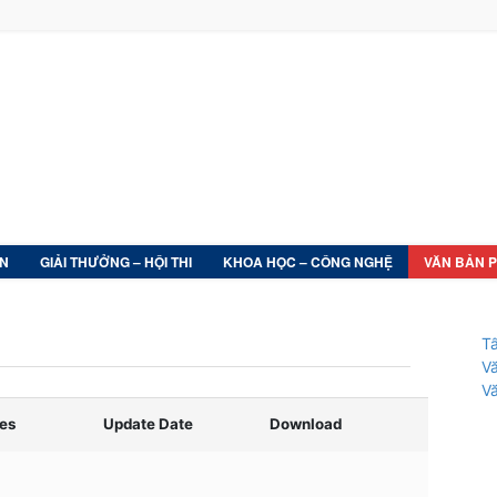
ỆN
GIẢI THƯỞNG – HỘI THI
KHOA HỌC – CÔNG NGHỆ
VĂN BẢN 
Tấ
V
Vă
es
Update Date
Download