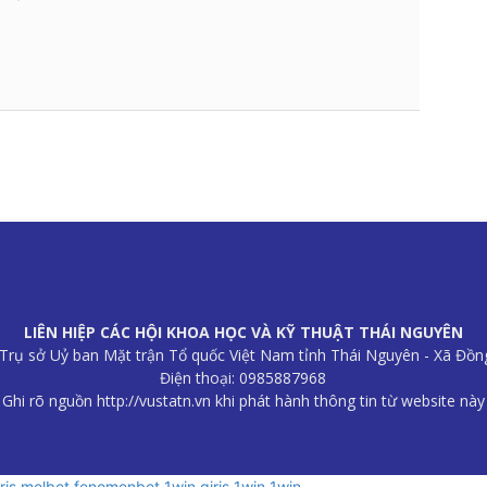
LIÊN HIỆP CÁC HỘI KHOA HỌC VÀ KỸ THUẬT THÁI NGUYÊN
B Trụ sở Uỷ ban Mặt trận Tổ quốc Việt Nam tỉnh Thái Nguyên - Xã Đồn
Điện thoại: 0985887968
Ghi rõ nguồn http://vustatn.vn khi phát hành thông tin từ website này
riş
melbet
fenomenbet
1win giriş
1win
1win