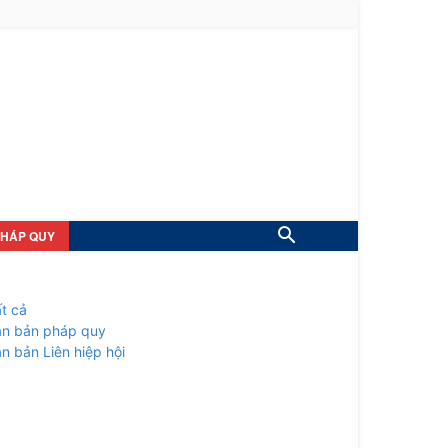
PHÁP QUY
t cả
ăn bản pháp quy
n bản Liên hiệp hội