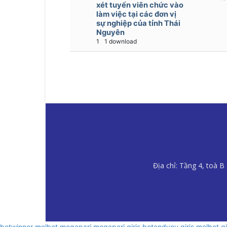
xét tuyển viên chức vào
làm việc tại các đơn vị
sự nghiệp của tỉnh Thái
Nguyên
1
1 download
Địa chỉ: Tầng 4, toà 
betwinner
melbet
megapari
megapari giriş
betandyou giriş
melbet gi