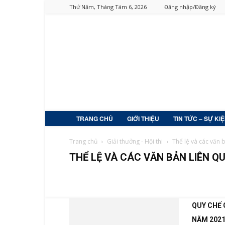
Thứ Năm, Tháng Tám 6, 2026
Đăng nhập/Đăng ký
TRANG CHỦ
GIỚI THIỆU
TIN TỨC – SỰ KI
Trang chủ
Giải thưởng - Hội thi
Thể lệ và các văn 
THỂ LỆ VÀ CÁC VĂN BẢN LIÊN Q
Cuộc thi Sáng tạo
Giải thưởng KHCN Việt Nam
Hội 
QUY CHẾ 
NĂM 202