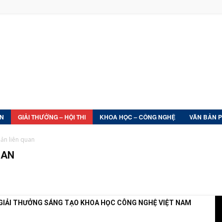
ỆN
GIẢI THƯỞNG – HỘI THI
KHOA HỌC – CÔNG NGHỆ
VĂN BẢN 
bản liên quan
UAN
thi Sáng tạo Kỹ thuật Tỉnh
Thể lệ và các văn bản liên quan
GIẢI THƯỞNG SÁNG TẠO KHOA HỌC CÔNG NGHỆ VIỆT NAM
1