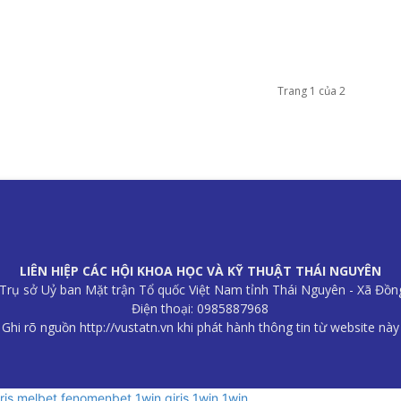
Trang 1 của 2
LIÊN HIỆP CÁC HỘI KHOA HỌC VÀ KỸ THUẬT THÁI NGUYÊN
B Trụ sở Uỷ ban Mặt trận Tổ quốc Việt Nam tỉnh Thái Nguyên - Xã Đồn
Điện thoại: 0985887968
Ghi rõ nguồn http://vustatn.vn khi phát hành thông tin từ website này
riş
melbet
fenomenbet
1win giriş
1win
1win