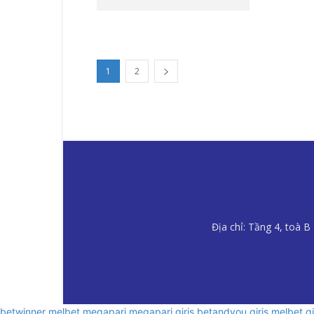
1
2
Địa chỉ: Tầng 4, toà 
betwinner
melbet
megapari
megapari giriş
betandyou giriş
melbet gi