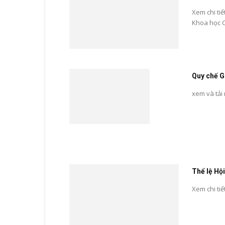
Xem chi ti
Khoa học C
Quy chế G
xem và tải
Thể lệ Hội
Xem chi tiết