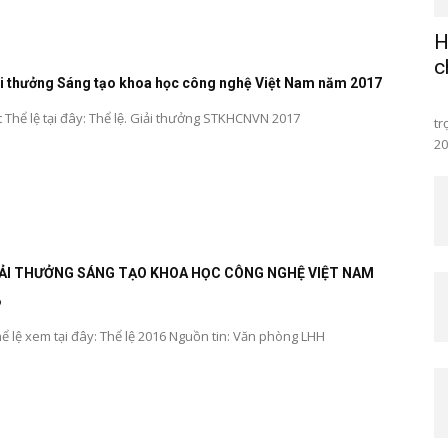
H
c
ải thưởng Sáng tạo khoa học công nghệ Việt Nam năm 2017
Sá
t Thể lệ tại đây: Thể lệ. Giải thưởng STKHCNVN 2017
tr
20
IẢI THƯỞNG SÁNG TẠO KHOA HỌC CÔNG NGHỆ VIỆT NAM
6
hể lệ xem tại đây: Thể lệ 2016 Nguồn tin: Văn phòng LHH