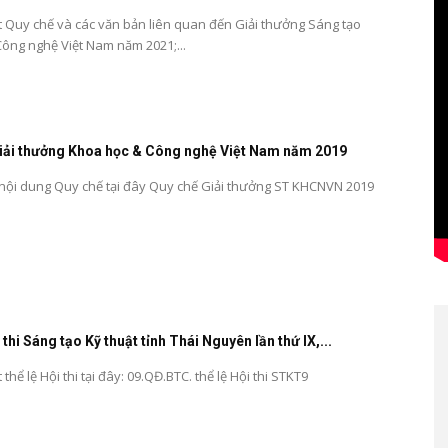
ết Quy chế và các văn bản liên quan đến Giải thưởng Sáng tạo
ông nghệ Việt Nam năm 2021;...
iải thưởng Khoa học & Công nghệ Việt Nam năm 2019
 nội dung Quy chế tại đây Quy chế Giải thưởng ST KHCNVN 2019
 thi Sáng tạo Kỹ thuật tỉnh Thái Nguyên lần thứ IX,...
 thể lệ Hội thi tại đây: 09.QĐ.BTC. thể lệ Hội thi STKT9