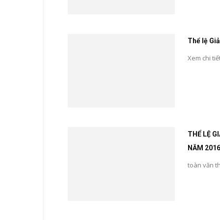
Thể lệ Gi
Xem chi tiế
THỂ LỆ G
NĂM 201
toàn văn t