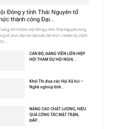
ội Đông y tỉnh Thái Nguyên tổ
hức thành công Đại...
ng 30/7/2026, Hội Đông y tỉnh Thái Nguyên long
ọng tổ chức Đại hội đại biểu lần thứ I, nhiệm kỳ 2026-
31....
CÁN BỘ, ĐẢNG VIÊN LIÊN HIỆP
HỘI THAM DỰ HỘI NGHỊ...
Khối Thi đua các Hội Xã hội –
Nghề nghiệp tỉnh...
NÂNG CAO CHẤT LƯỢNG, HIỆU
QUẢ CÔNG TÁC MẶT TRẬN,
ĐÁP...