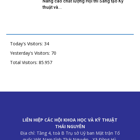
Nâng cao chất lượng Hội thi Sáng tạo Kỹ
thuật và...
Today's Visitors:
34
Yesterday's Visitors:
70
Total Visitors:
85.957
LIÊN HIỆP CÁC HỘI KHOA HỌC VÀ KỸ THUẬT
THÁI NGUYÊN
Địa chỉ: Tầng 4, toà B Trụ sở Uỷ ban Mặt trận Tổ
quốc Việt Nam tỉnh Thái Nguyên - Xã Đồng Hỷ,