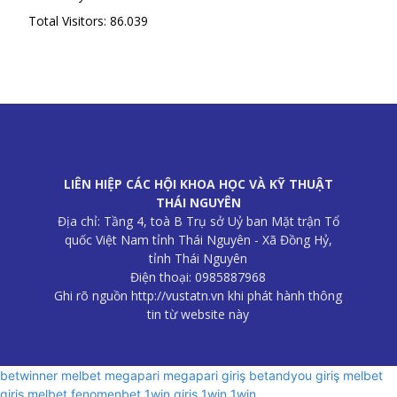
Total Visitors:
86.039
LIÊN HIỆP CÁC HỘI KHOA HỌC VÀ KỸ THUẬT
THÁI NGUYÊN
Địa chỉ: Tầng 4, toà B Trụ sở Uỷ ban Mặt trận Tổ
quốc Việt Nam tỉnh Thái Nguyên - Xã Đồng Hỷ,
tỉnh Thái Nguyên
Điện thoại: 0985887968
Ghi rõ nguồn http://vustatn.vn khi phát hành thông
tin từ website này
betwinner
melbet
megapari
megapari giriş
betandyou giriş
melbet
giriş
melbet
fenomenbet
1win giriş
1win
1win