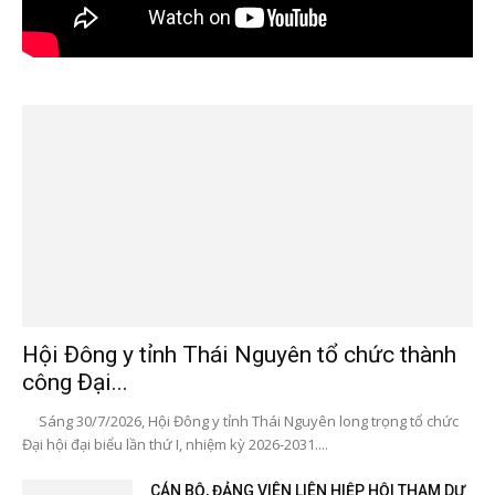
Hội Đông y tỉnh Thái Nguyên tổ chức thành
công Đại...
Sáng 30/7/2026, Hội Đông y tỉnh Thái Nguyên long trọng tổ chức
Đại hội đại biểu lần thứ I, nhiệm kỳ 2026-2031....
CÁN BỘ, ĐẢNG VIÊN LIÊN HIỆP HỘI THAM DỰ