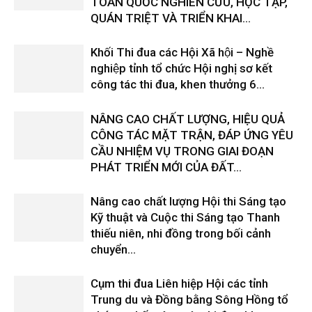
TOÀN QUỐC NGHIÊN CỨU, HỌC TẬP,
QUÁN TRIỆT VÀ TRIỂN KHAI...
Khối Thi đua các Hội Xã hội – Nghề
nghiệp tỉnh tổ chức Hội nghị sơ kết
công tác thi đua, khen thưởng 6...
NÂNG CAO CHẤT LƯỢNG, HIỆU QUẢ
CÔNG TÁC MẶT TRẬN, ĐÁP ỨNG YÊU
CẦU NHIỆM VỤ TRONG GIAI ĐOẠN
PHÁT TRIỂN MỚI CỦA ĐẤT...
Nâng cao chất lượng Hội thi Sáng tạo
Kỹ thuật và Cuộc thi Sáng tạo Thanh
thiếu niên, nhi đồng trong bối cảnh
chuyển...
Cụm thi đua Liên hiệp Hội các tỉnh
Trung du và Đồng bằng Sông Hồng tổ