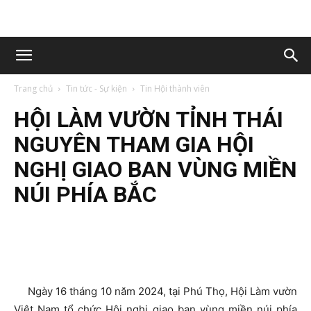
Trang chủ
Tin tức - Sự kiện
Tin Hội thành viên
HỘI LÀM VƯỜN TỈNH THÁI
NGUYÊN THAM GIA HỘI
NGHỊ GIAO BAN VÙNG MIỀN
NÚI PHÍA BẮC
Ngày 16 tháng 10 năm 2024, tại Phú Thọ, Hội Làm vườn
Việt Nam tổ chức Hội nghị giao ban vùng miền núi phía