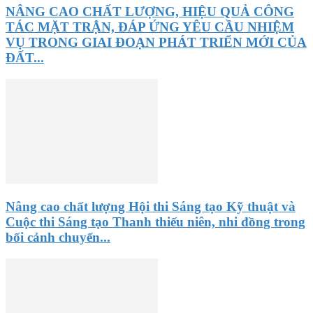
NÂNG CAO CHẤT LƯỢNG, HIỆU QUẢ CÔNG
TÁC MẶT TRẬN, ĐÁP ỨNG YÊU CẦU NHIỆM
VỤ TRONG GIAI ĐOẠN PHÁT TRIỂN MỚI CỦA
ĐẤT...
Nâng cao chất lượng Hội thi Sáng tạo Kỹ thuật và
Cuộc thi Sáng tạo Thanh thiếu niên, nhi đồng trong
bối cảnh chuyển...