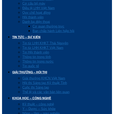
Cơ cấu bộ máy
Điều lệ LHH Việt Nam
Quy chế hoạt động
Hội thành viên
Danh bạ điện thoại
Cơ quan thường trực
Ban chấp hành Liên hiệp hội
TIN TỨC – SỰ KIỆN
Tin từ LHH KHKT Thái Nguyên
Tin từ LHH KHKT Việt Nam
Tin Hội thành viên
Thông tin trong tỉnh
Thông tin trong nước
Tin quốc tế
GIẢI THƯỞNG – HỘI THI
Giải thưởng KHCN Việt Nam
Hội thi Sáng tạo Kỹ thuật Tỉnh
Cuộc thi Sáng tạo
Thể lệ và các văn bản liên quan
KHOA HỌC – CÔNG NGHỆ
Kỹ thuật – công nghệ
Y – Dược – Sức khỏe
Nông – lâm – ngư nghiệp