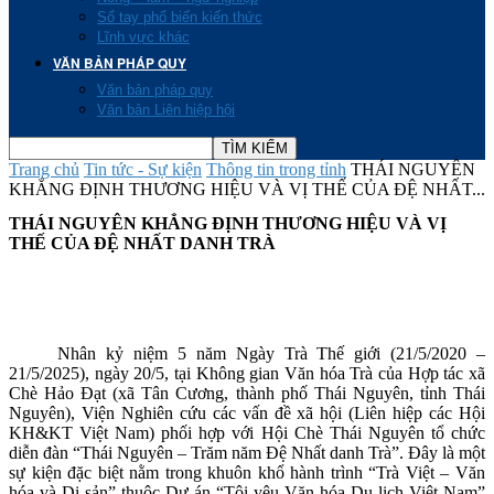
Sổ tay phổ biến kiến thức
Lĩnh vực khác
VĂN BẢN PHÁP QUY
Văn bản pháp quy
Văn bản Liên hiệp hội
Trang chủ
Tin tức - Sự kiện
Thông tin trong tỉnh
THÁI NGUYÊN
KHẲNG ĐỊNH THƯƠNG HIỆU VÀ VỊ THẾ CỦA ĐỆ NHẤT...
THÁI NGUYÊN KHẲNG ĐỊNH THƯƠNG HIỆU VÀ VỊ
THẾ CỦA ĐỆ NHẤT DANH TRÀ
Nhân kỷ niệm 5 năm Ngày Trà Thế giới (21/5/2020 –
21/5/2025), ngày 20/5, tại Không gian Văn hóa Trà của Hợp tác xã
Chè Hảo Đạt (xã Tân Cương, thành phố Thái Nguyên, tỉnh Thái
Nguyên), Viện Nghiên cứu các vấn đề xã hội (Liên hiệp các Hội
KH&KT Việt Nam) phối hợp với Hội Chè Thái Nguyên tổ chức
diễn đàn “Thái Nguyên – Trăm năm Đệ Nhất danh Trà”. Đây là một
sự kiện đặc biệt nằm trong khuôn khổ hành trình “Trà Việt – Văn
hóa và Di sản” thuộc Dự án “Tôi yêu Văn hóa Du lịch Việt Nam”