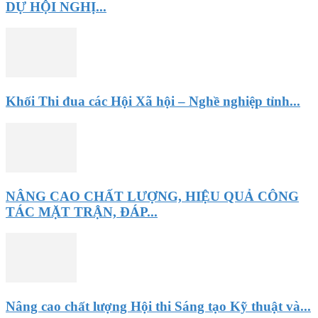
DỰ HỘI NGHỊ...
Khối Thi đua các Hội Xã hội – Nghề nghiệp tỉnh...
NÂNG CAO CHẤT LƯỢNG, HIỆU QUẢ CÔNG
TÁC MẶT TRẬN, ĐÁP...
Nâng cao chất lượng Hội thi Sáng tạo Kỹ thuật và...