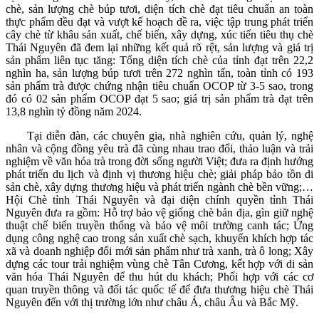
chè, sản lượng chè búp tươi, diện tích chè đạt tiêu chuẩn an toàn
thực phẩm đều đạt và vượt kế hoạch đề ra, việc tập trung phát triển
cây chè từ khâu sản xuất, chế biến, xây dựng, xúc tiến tiêu thụ chè
Thái Nguyên đã đem lại những kết quả rõ rệt, sản lượng và giá trị
sản phẩm liên tục tăng: Tổng diện tích chè của tỉnh đạt trên 22,2
nghìn ha, sản lượng búp tươi trên 272 nghìn tấn, toàn tỉnh có 193
sản phẩm trà được chứng nhận tiêu chuẩn OCOP từ 3-5 sao, trong
đó có 02 sản phẩm OCOP đạt 5 sao; giá trị sản phẩm trà đạt trên
13,8 nghìn tỷ đồng năm 2024.
Tại diễn đàn, các chuyên gia, nhà nghiên cứu, quản lý, nghệ
nhân và cộng đồng yêu trà đã cùng nhau trao đổi, thảo luận và trải
nghiệm về văn hóa trà trong đời sống người Việt; đưa ra định hướng
phát triển du lịch và định vị thương hiệu chè; giải pháp bảo tồn di
sản chè, xây dựng thương hiệu và phát triển ngành chè bền vững;…
Hội Chè tỉnh Thái Nguyên và đại diện chính quyền tỉnh Thái
Nguyên đưa ra gồm: Hỗ trợ bảo vệ giống chè bản địa, gìn giữ nghệ
thuật chế biến truyền thống và bảo vệ môi trường canh tác; Ứng
dụng công nghệ cao trong sản xuất chè sạch, khuyến khích hợp tác
xã và doanh nghiệp đổi mới sản phẩm như trà xanh, trà ô long; Xây
dựng các tour trải nghiệm vùng chè Tân Cương, kết hợp với di sản
văn hóa Thái Nguyên để thu hút du khách; Phối hợp với các cơ
quan truyền thông và đối tác quốc tế để đưa thương hiệu chè Thái
Nguyên đến với thị trường lớn như châu Á, châu Âu và Bắc Mỹ.