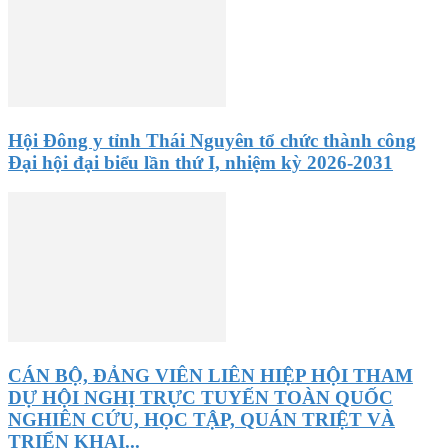
Hội Đông y tỉnh Thái Nguyên tổ chức thành công
Đại hội đại biểu lần thứ I, nhiệm kỳ 2026-2031
CÁN BỘ, ĐẢNG VIÊN LIÊN HIỆP HỘI THAM
DỰ HỘI NGHỊ TRỰC TUYẾN TOÀN QUỐC
NGHIÊN CỨU, HỌC TẬP, QUÁN TRIỆT VÀ
TRIỂN KHAI...