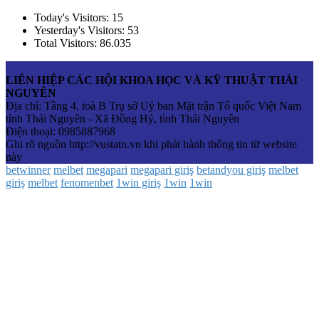
Today's Visitors:
15
Yesterday's Visitors:
53
Total Visitors:
86.035
LIÊN HIỆP CÁC HỘI KHOA HỌC VÀ KỸ THUẬT THÁI
NGUYÊN
Địa chỉ: Tầng 4, toà B Trụ sở Uỷ ban Mặt trận Tổ quốc Việt Nam
tỉnh Thái Nguyên - Xã Đồng Hỷ, tỉnh Thái Nguyên
Điện thoại: 0985887968
Ghi rõ nguồn http://vustatn.vn khi phát hành thông tin từ website
này
betwinner
melbet
megapari
megapari giriş
betandyou giriş
melbet
giriş
melbet
fenomenbet
1win giriş
1win
1win