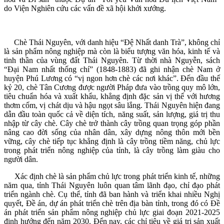
do Viện Nghiên cứu các vấn đề xã hội khởi xướng.
Chè Thái Nguyên, với danh hiệu “Đệ Nhất danh Trà”, không chỉ
là sản phẩm nông nghiệp mà còn là biểu tượng văn hóa, kinh tế và
tinh thần của vùng đất Thái Nguyên. Từ thời nhà Nguyễn, sách
“Đại Nam nhất thống chí” (1848-1883) đã ghi nhận chè Nam ở
huyện Phú Lương có “vị ngon hơn chè các nơi khác”. Đến đầu thế
kỷ 20, chè Tân Cương được người Pháp đưa vào trồng quy mô lớn,
tiêu chuẩn hóa và xuất khẩu, khẳng định đặc sản vị thế với hương
thơm cốm, vị chát dịu và hậu ngọt sâu lắng. Thái Nguyên hiện đang
dẫn đầu toàn quốc cả về diện tích, năng suất, sản lượng, giá trị thu
nhập từ cây chè. Cây chè trở thành cây trồng quan trọng góp phần
nâng cao đời sống của nhân dân, xây dựng nông thôn mới bền
vững, cây chè tiếp tục khẳng định là cây trồng tiềm năng, chủ lực
trong phát triển nông nghiệp của tỉnh, là cây trồng làm giàu cho
người dân.
Xác định chè là sản phẩm chủ lực trong phát triển kinh tế, những
năm qua, tỉnh Thái Nguyên luôn quan tâm lãnh đạo, chỉ đạo phát
triển ngành chè. Cụ thể, tỉnh đã ban hành và triển khai nhiều Nghị
quyết, Đề án, dự án phát triển chè trên địa bàn tỉnh, trong đó có Đề
án phát triển sản phẩm nông nghiệp chủ lực giai đoạn 2021-2025
định hướng đến năm 2030. Đến nay, các chỉ tiêu về giá trị sản xuất