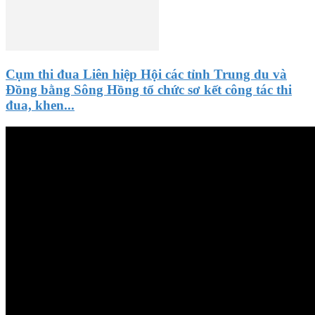
Cụm thi đua Liên hiệp Hội các tỉnh Trung du và
Đồng bằng Sông Hồng tổ chức sơ kết công tác thi
đua, khen...