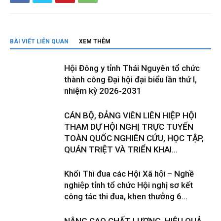
BÀI VIẾT LIÊN QUAN
XEM THÊM
Hội Đông y tỉnh Thái Nguyên tổ chức
thành công Đại hội đại biểu lần thứ I,
nhiệm kỳ 2026-2031
CÁN BỘ, ĐẢNG VIÊN LIÊN HIỆP HỘI
THAM DỰ HỘI NGHỊ TRỰC TUYẾN
TOÀN QUỐC NGHIÊN CỨU, HỌC TẬP,
QUÁN TRIỆT VÀ TRIỂN KHAI...
Khối Thi đua các Hội Xã hội – Nghề
nghiệp tỉnh tổ chức Hội nghị sơ kết
công tác thi đua, khen thưởng 6...
NÂNG CAO CHẤT LƯỢNG, HIỆU QUẢ