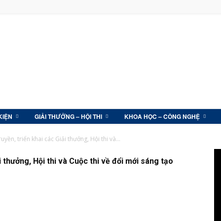
KIỆN
GIẢI THƯỞNG – HỘI THI
KHOA HỌC – CÔNG NGHỆ
yền, triển khai các Giải thưởng, Hội thi và...
 thưởng, Hội thi và Cuộc thi về đổi mới sáng tạo