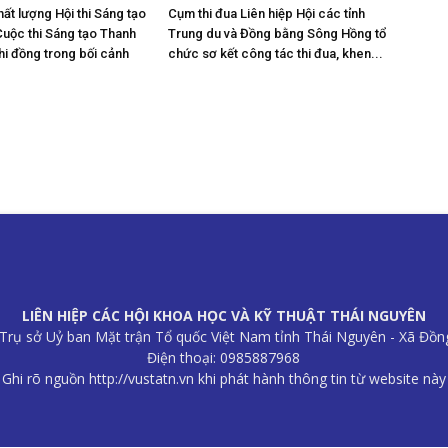
ất lượng Hội thi Sáng tạo
Cụm thi đua Liên hiệp Hội các tỉnh
Cuộc thi Sáng tạo Thanh
Trung du và Đồng bằng Sông Hồng tổ
nhi đồng trong bối cảnh
chức sơ kết công tác thi đua, khen...
LIÊN HIỆP CÁC HỘI KHOA HỌC VÀ KỸ THUẬT THÁI NGUYÊN
B Trụ sở Uỷ ban Mặt trận Tổ quốc Việt Nam tỉnh Thái Nguyên - Xã Đồn
Điện thoại: 0985887968
Ghi rõ nguồn http://vustatn.vn khi phát hành thông tin từ website này