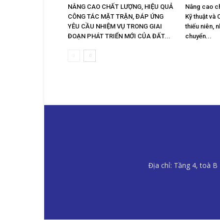
NÂNG CAO CHẤT LƯỢNG, HIỆU QUẢ
Nâng cao ch
CÔNG TÁC MẶT TRẬN, ĐÁP ỨNG
Kỹ thuật và 
YÊU CẦU NHIỆM VỤ TRONG GIAI
thiếu niên, 
ĐOẠN PHÁT TRIỂN MỚI CỦA ĐẤT...
chuyển...
Địa chỉ: Tầng 4, toà 