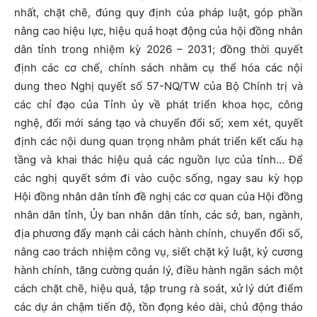
nhất, chặt chẽ, đúng quy định của pháp luật, góp phần
nâng cao hiệu lực, hiệu quả hoạt động của hội đồng nhân
dân tỉnh trong nhiệm kỳ 2026 – 2031; đồng thời quyết
định các cơ chế, chính sách nhằm cụ thể hóa các nội
dung theo Nghị quyết số 57-NQ/TW của Bộ Chính trị và
các chỉ đạo của Tỉnh ủy về phát triển khoa học, công
nghệ, đổi mới sáng tạo và chuyển đổi số; xem xét, quyết
định các nội dung quan trọng nhằm phát triển kết cấu hạ
tầng và khai thác hiệu quả các nguồn lực của tỉnh… Để
các nghị quyết sớm đi vào cuộc sống, ngay sau kỳ họp
Hội đồng nhân dân tỉnh đề nghị các cơ quan của Hội đồng
nhân dân tỉnh, Ủy ban nhân dân tỉnh, các sở, ban, ngành,
địa phương đẩy mạnh cải cách hành chính, chuyển đổi số,
nâng cao trách nhiệm công vụ, siết chặt kỷ luật, kỷ cương
hành chính, tăng cường quản lý, điều hành ngân sách một
cách chặt chẽ, hiệu quả, tập trung rà soát, xử lý dứt điểm
các dự án chậm tiến độ, tồn đọng kéo dài, chủ động tháo