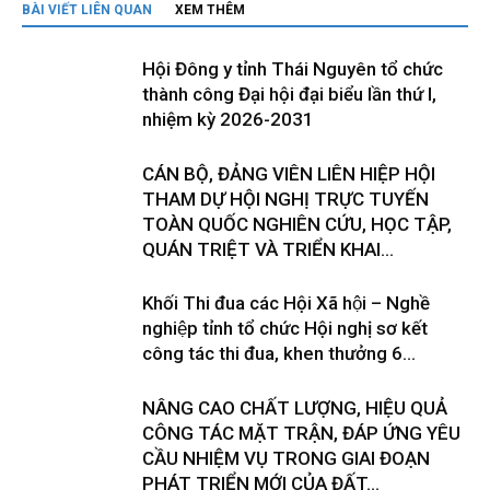
BÀI VIẾT LIÊN QUAN
XEM THÊM
Hội Đông y tỉnh Thái Nguyên tổ chức
thành công Đại hội đại biểu lần thứ I,
nhiệm kỳ 2026-2031
CÁN BỘ, ĐẢNG VIÊN LIÊN HIỆP HỘI
THAM DỰ HỘI NGHỊ TRỰC TUYẾN
TOÀN QUỐC NGHIÊN CỨU, HỌC TẬP,
QUÁN TRIỆT VÀ TRIỂN KHAI...
Khối Thi đua các Hội Xã hội – Nghề
nghiệp tỉnh tổ chức Hội nghị sơ kết
công tác thi đua, khen thưởng 6...
NÂNG CAO CHẤT LƯỢNG, HIỆU QUẢ
CÔNG TÁC MẶT TRẬN, ĐÁP ỨNG YÊU
CẦU NHIỆM VỤ TRONG GIAI ĐOẠN
PHÁT TRIỂN MỚI CỦA ĐẤT...