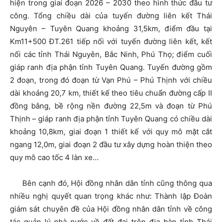
hiện trong giai đoạn 2026 – 2030 theo hình thức đầu tư
công. Tổng chiều dài của tuyến đường liên kết Thái
Nguyên – Tuyên Quang khoảng 31,5km, điểm đầu tại
Km11+500 ĐT.261 tiếp nối với tuyến đường liên kết, kết
nối các tỉnh Thái Nguyên, Bắc Ninh, Phú Thọ; điểm cuối
giáp ranh địa phận tỉnh Tuyên Quang. Tuyến đường gồm
2 đoạn, trong đó đoạn từ Vạn Phú – Phú Thịnh với chiều
dài khoảng 20,7 km, thiết kế theo tiêu chuẩn đường cấp II
đồng bằng, bề rộng nền đường 22,5m và đoạn từ Phú
Thịnh – giáp ranh địa phận tỉnh Tuyên Quang có chiều dài
khoảng 10,8km, giai đoạn 1 thiết kế với quy mô mặt cắt
ngang 12,0m, giai đoạn 2 đầu tư xây dựng hoàn thiện theo
quy mô cao tốc 4 làn xe…
Bên cạnh đó, Hội đồng nhân dân tỉnh cũng thông qua
nhiều nghị quyết quan trọng khác như: Thành lập Đoàn
giám sát chuyên đề của Hội đồng nhân dân tỉnh về công
tác quản lý nhà nước về đất đai trên địa bàn tỉnh Thái