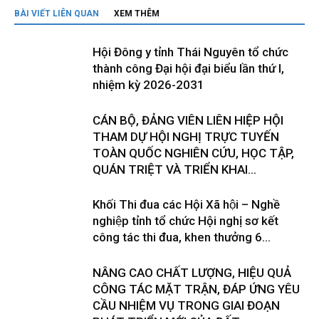
BÀI VIẾT LIÊN QUAN
XEM THÊM
Hội Đông y tỉnh Thái Nguyên tổ chức
thành công Đại hội đại biểu lần thứ I,
nhiệm kỳ 2026-2031
CÁN BỘ, ĐẢNG VIÊN LIÊN HIỆP HỘI
THAM DỰ HỘI NGHỊ TRỰC TUYẾN
TOÀN QUỐC NGHIÊN CỨU, HỌC TẬP,
QUÁN TRIỆT VÀ TRIỂN KHAI...
Khối Thi đua các Hội Xã hội – Nghề
nghiệp tỉnh tổ chức Hội nghị sơ kết
công tác thi đua, khen thưởng 6...
NÂNG CAO CHẤT LƯỢNG, HIỆU QUẢ
CÔNG TÁC MẶT TRẬN, ĐÁP ỨNG YÊU
CẦU NHIỆM VỤ TRONG GIAI ĐOẠN