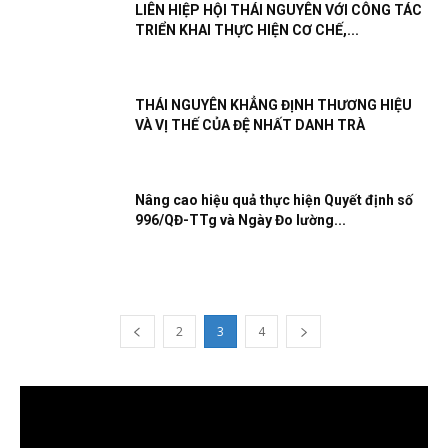
LIÊN HIỆP HỘI THÁI NGUYÊN VỚI CÔNG TÁC
TRIỂN KHAI THỰC HIỆN CƠ CHẾ,...
THÁI NGUYÊN KHẲNG ĐỊNH THƯƠNG HIỆU
VÀ VỊ THẾ CỦA ĐỆ NHẤT DANH TRÀ
Nâng cao hiệu quả thực hiện Quyết định số
996/QĐ-TTg và Ngày Đo lường...
2
3
4