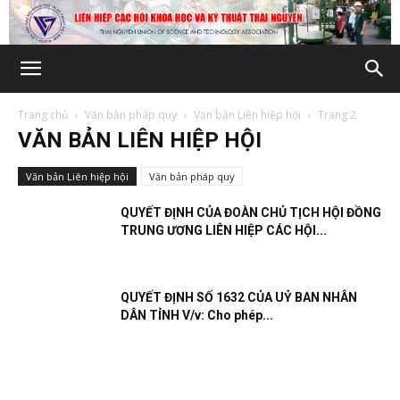
Trang chủ
Văn bản pháp quy
Văn bản Liên hiệp hội
Trang 2
VĂN BẢN LIÊN HIỆP HỘI
Văn bản Liên hiệp hội
Văn bản pháp quy
QUYẾT ĐỊNH CỦA ĐOÀN CHỦ TỊCH HỘI ĐỒNG
TRUNG ƯƠNG LIÊN HIỆP CÁC HỘI...
QUYẾT ĐỊNH SỐ 1632 CỦA UỶ BAN NHÂN
DÂN TỈNH V/v: Cho phép...