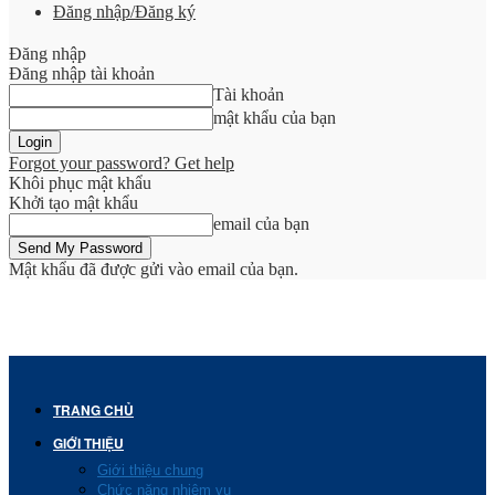
Đăng nhập/Đăng ký
Đăng nhập
Đăng nhập tài khoản
Tài khoản
mật khẩu của bạn
Forgot your password? Get help
Khôi phục mật khẩu
Khởi tạo mật khẩu
email của bạn
Mật khẩu đã được gửi vào email của bạn.
TRANG CHỦ
GIỚI THIỆU
Giới thiệu chung
Chức năng nhiệm vụ