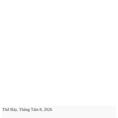
Thứ Bảy, Tháng Tám 8, 2026