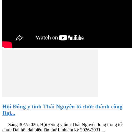
Hội Đông y tỉnh Thái Nguyên tổ chức thành công
Đại...
Sáng 30/7/2026, Hội Đông y tỉnh Thái Nguyên long trọng tổ
chức Đại hội đại biểu lần thứ I, nhiệm kỳ 2026-2031....