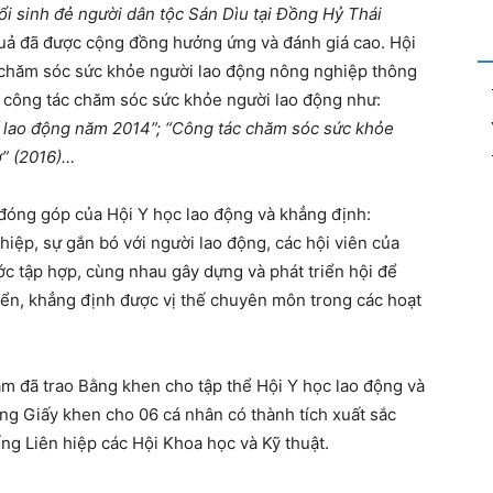
uổi sinh đẻ người dân tộc Sán Dìu tại Đồng Hỷ Thái
uả đã được cộng đồng hưởng ứng và đánh giá cao. Hội
g chăm sóc sức khỏe người lao động nông nghiệp thông
ề công tác chăm sóc sức khỏe người lao động như:
ế lao động năm 2014”; “Công tác chăm sóc sức khỏe
ơ” (2016)…
óng góp của Hội Y học lao động và khẳng định:
ệp, sự gắn bó với người lao động, các hội viên của
c tập hợp, cùng nhau gây dựng và phát triển hội để
iển, khẳng định được vị thế chuyên môn trong các hoạt
am đã trao Bằng khen cho tập thể Hội Y học lao động và
ng Giấy khen cho 06 cá nhân có thành tích xuất sắc
ống Liên hiệp các Hội Khoa học và Kỹ thuật.