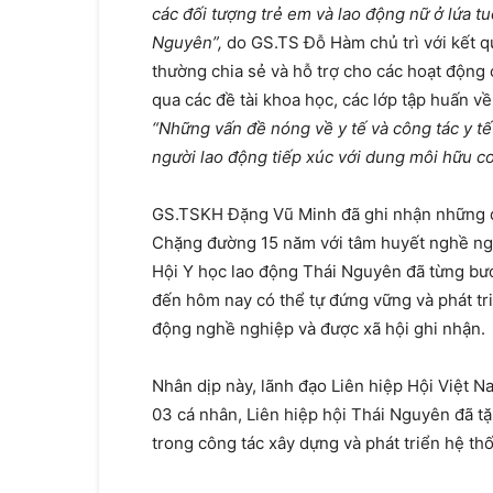
các đối tượng trẻ em và lao động nữ ở lứa t
Nguyên”,
do GS.TS Đỗ Hàm chủ trì với kết q
thường chia sẻ và hỗ trợ cho các hoạt độn
qua các đề tài khoa học, các lớp tập huấn v
“Những vấn đề nóng về y tế và công tác y t
người lao động tiếp xúc với dung môi hữu c
GS.TSKH Đặng Vũ Minh đã ghi nhận những đ
Chặng đường 15 năm với tâm huyết nghề nghi
Hội Y học lao động Thái Nguyên đã từng bướ
đến hôm nay có thể tự đứng vững và phát tr
động nghề nghiệp và được xã hội ghi nhận.
Nhân dịp này, lãnh đạo Liên hiệp Hội Việt N
03 cá nhân, Liên hiệp hội Thái Nguyên đã tặ
trong công tác xây dựng và phát triển hệ th