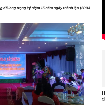
g đã long trọng kỷ niệm 15 năm ngày thành lập (2003
H
c