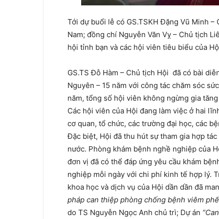
Tới dự buổi lễ có GS.TSKH Đặng Vũ Minh – C
Nam; đồng chí Nguyễn Văn Vỵ – Chủ tịch Liê
hội tỉnh bạn và các hội viên tiêu biểu của Hộ
GS.TS Đỗ Hàm – Chủ tịch Hội đã có bài diễn
Nguyên – 15 năm với công tác chăm sóc sức
năm, tổng số hội viên không ngừng gia tăng
Các hội viên của Hội đang làm việc ở hai lĩn
cơ quan, tổ chức, các trường đại học, các bệ
Đặc biệt, Hội đã thu hút sự tham gia hợp tác
nước. Phòng khám bệnh nghề nghiệp của Hội
đơn vị đã có thể đáp ứng yêu cầu khám bện
nghiệp mỗi ngày với chi phí kinh tế hợp lý.
khoa học và dịch vụ của Hội dần dần đã man
pháp can thiệp phòng chống bệnh viêm phế
do TS Nguyễn Ngọc Anh chủ trì; Dự án
“Can