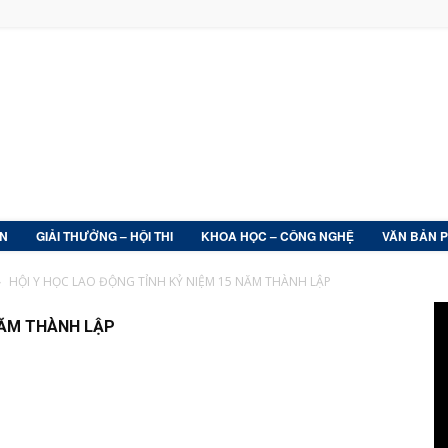
ỆN
GIẢI THƯỞNG – HỘI THI
KHOA HỌC – CÔNG NGHỆ
VĂN BẢN 
HỘI Y HỌC LAO ĐỘNG TỈNH KỶ NIỆM 15 NĂM THÀNH LẬP
NĂM THÀNH LẬP