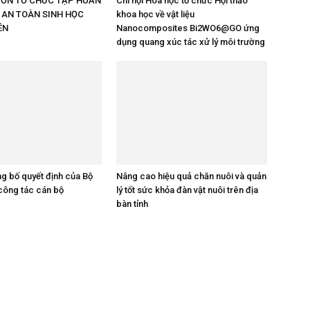
ƯỜN TỔ CHỨC TẬP HUẤN
Chi hội Hóa học tổ chức Hội thảo
 AN TOÀN SINH HỌC
khoa học về vật liệu
ÊN
Nanocomposites Bi2WO6@GO ứng
dụng quang xúc tác xử lý môi trường
ng bố quyết định của Bộ
Nâng cao hiệu quả chăn nuôi và quản
 công tác cán bộ
lý tốt sức khỏa đàn vật nuôi trên địa
bàn tỉnh