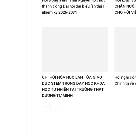
Hội Đông y tỉnh Thái Nguyên tổ chức
HỘI LÀM V
thành công Đại hội đại biểu lần thứ I,
CHĂN NUÔI
nhiệm kỳ 2026-2031
CHO HỘI VI
CHI HỘI HÓA HỌC LAN TỎA GIÁO
Hội nghị cô
DỤC STEM TRONG DẠY HỌC KHOA
Chính trị về
HỌC TỰ NHIÊN TẠI TRƯỜNG THPT
DƯƠNG TỰ MINH