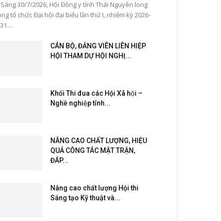
ng 30/7/2026, Hội Đông y tỉnh Thái Nguyên long
ọng tổ chức Đại hội đại biểu lần thứ I, nhiệm kỳ 2026-
31....
CÁN BỘ, ĐẢNG VIÊN LIÊN HIỆP
HỘI THAM DỰ HỘI NGHỊ...
Khối Thi đua các Hội Xã hội –
Nghề nghiệp tỉnh...
NÂNG CAO CHẤT LƯỢNG, HIỆU
QUẢ CÔNG TÁC MẶT TRẬN,
ĐÁP...
Nâng cao chất lượng Hội thi
Sáng tạo Kỹ thuật và...