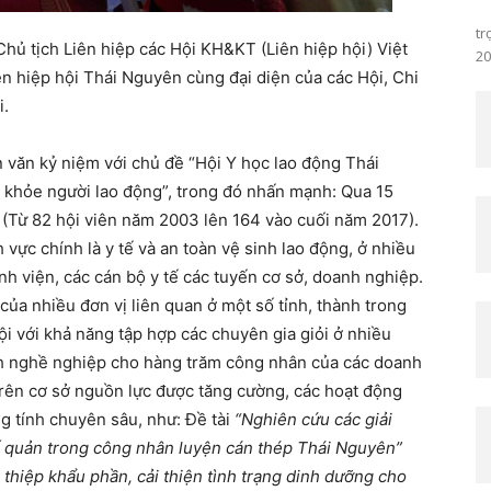
Sá
tr
hủ tịch Liên hiệp các Hội KH&KT (Liên hiệp hội) Việt
20
n hiệp hội Thái Nguyên cùng đại diện của các Hội, Chi
i.
 văn kỷ niệm với chủ đề “Hội Y học lao động Thái
 khỏe người lao động”, trong đó nhấn mạnh: Qua 15
 (Từ 82 hội viên năm 2003 lên 164 vào cuối năm 2017).
h vực chính là y tế và an toàn vệ sinh lao động, ở nhiều
nh viện, các cán bộ y tế các tuyến cơ sở, doanh nghiệp.
 của nhiều đơn vị liên quan ở một số tỉnh, thành trong
 với khả năng tập hợp các chuyên gia giỏi ở nhiều
h nghề nghiệp cho hàng trăm công nhân của các doanh
 Trên cơ sở nguồn lực được tăng cường, các hoạt động
g tính chuyên sâu, như: Đề tài
“Nghiên cứu các giải
 quản trong công nhân luyện cán thép Thái Nguyên”
 thiệp khẩu phần, cải thiện tình trạng dinh dưỡng cho