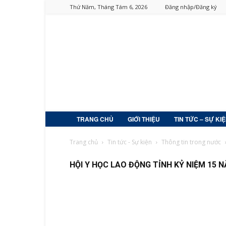
Thứ Năm, Tháng Tám 6, 2026
Đăng nhập/Đăng ký
TRANG CHỦ
GIỚI THIỆU
TIN TỨC – SỰ KI
Trang chủ
Tin tức - Sự kiện
Thông tin trong nước
HỘI Y HỌC LAO ĐỘNG TỈNH KỶ NIỆM 15 