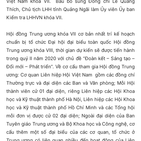
Việt Nam khóa VII. Bầu bổ sung Đồng chí Lê Quang
Thích, Chủ tịch LHH tỉnh Quảng Ngãi làm Ủy viên Ủy ban
Kiểm tra LHHVN khóa VII.
Hội đồng Trung ương khóa VII cơ bản nhất trí kế hoạch
chuẩn bị tổ chức Đại hội đại biểu toàn quốc Hội đồng
Trung ương khóa VIII, thời gian dự kiến sẽ được tiến hành
trong quý II năm 2020 với chủ đề “Đoàn kết – Sáng tạo –
Đổi mới – Phát triển”. Về cơ cấu tham gia Hội đồng Trung
ương: Cơ quan Liên hiệp Hội Việt Nam gồm các đồng chí
Thường trực và đại diện các Ban và Văn phòng; Mỗi Hội
thành viên cử 01 đại diện, riêng Liên hiệp các Hội Khoa
học và Kỹ thuật thành phố Hà Nội, Liên hiệp các Hội Khoa
học và Kỹ thuật thành phố Hồ Chí Minh và các Tổng hội
mỗi đơn vị được cử 02 đại diện; Ngoài đại diện của Ban
Tuyên giáo Trung ương và Bộ Khoa học và Công nghệ, cơ
cấu thêm một số đại biểu của các cơ quan, tổ chức ở
Trung ương có liên quan nhiều đến hoạt động của Liên