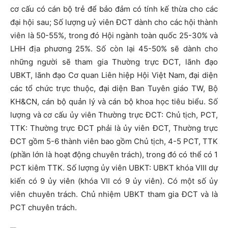
cơ cấu có cán bộ trẻ để bảo đảm có tính kế thừa cho các
đại hội sau; Số lượng uỷ viên ĐCT dành cho các hội thành
viên là 50-55%, trong đó Hội ngành toàn quốc 25-30% và
LHH địa phương 25%. Số còn lại 45-50% sẽ dành cho
những người sẽ tham gia Thường trực ĐCT, lãnh đạo
UBKT, lãnh đạo Cơ quan Liên hiệp Hội Việt Nam, đại diện
các tổ chức trực thuộc, đại diện Ban Tuyên giáo TW, Bộ
KH&CN, cán bộ quản lý và cán bộ khoa học tiêu biểu. Số
lượng và cơ cấu ủy viên Thường trực ĐCT: Chủ tịch, PCT,
TTK: Thường trực ĐCT phải là ủy viên ĐCT, Thường trực
ĐCT gồm 5-6 thành viên bao gồm Chủ tịch, 4-5 PCT, TTK
(phần lớn là hoạt động chuyên trách), trong đó có thể có 1
PCT kiêm TTK. Số lượng ủy viên UBKT: UBKT khóa VIII dự
kiến có 9 ủy viên (khóa VII có 9 ủy viên). Có một số ủy
viên chuyên trách. Chủ nhiệm UBKT tham gia ĐCT và là
PCT chuyên trách.