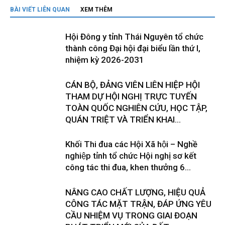
BÀI VIẾT LIÊN QUAN
XEM THÊM
Hội Đông y tỉnh Thái Nguyên tổ chức
thành công Đại hội đại biểu lần thứ I,
nhiệm kỳ 2026-2031
CÁN BỘ, ĐẢNG VIÊN LIÊN HIỆP HỘI
THAM DỰ HỘI NGHỊ TRỰC TUYẾN
TOÀN QUỐC NGHIÊN CỨU, HỌC TẬP,
QUÁN TRIỆT VÀ TRIỂN KHAI...
Khối Thi đua các Hội Xã hội – Nghề
nghiệp tỉnh tổ chức Hội nghị sơ kết
công tác thi đua, khen thưởng 6...
NÂNG CAO CHẤT LƯỢNG, HIỆU QUẢ
CÔNG TÁC MẶT TRẬN, ĐÁP ỨNG YÊU
CẦU NHIỆM VỤ TRONG GIAI ĐOẠN