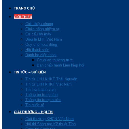
TRANG CHỦ
GIỚI THIỆU
Giới thiệu chung
Chức năng nhiệm vụ
Cơ cấu bộ máy
Điều lệ LHH Việt Nam
Quy chế hoạt động
Hội thành viên
Danh bạ điện thoại
Cơ quan thường trực
Ban chấp hành Liên hiệp hội
TIN TỨC – SỰ KIỆN
Tin từ LHH KHKT Thái Nguyên
Tin từ LHH KHKT Việt Nam
Tin Hội thành viên
Thông tin trong tỉnh
Thông tin trong nước
Tin quốc tế
GIẢI THƯỞNG – HỘI THI
Giải thưởng KHCN Việt Nam
Hội thi Sáng tạo Kỹ thuật Tỉnh