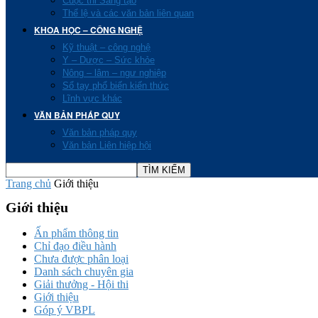
Cuộc thi Sáng tạo
Thể lệ và các văn bản liên quan
KHOA HỌC – CÔNG NGHỆ
Kỹ thuật – công nghệ
Y – Dược – Sức khỏe
Nông – lâm – ngư nghiệp
Sổ tay phổ biến kiến thức
Lĩnh vực khác
VĂN BẢN PHÁP QUY
Văn bản pháp quy
Văn bản Liên hiệp hội
Trang chủ
Giới thiệu
Giới thiệu
Ấn phẩm thông tin
Chỉ đạo điều hành
Chưa được phân loại
Danh sách chuyên gia
Giải thưởng - Hội thi
Giới thiệu
Góp ý VBPL