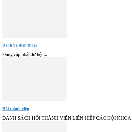
Danh bạ điện thoại
Đang cập nhật dữ liệu...
Hội thành viên
DANH SÁCH HỘI THÀNH VIÊN LIÊN HIỆP CÁC HỘI KHOA HỌC VÀ