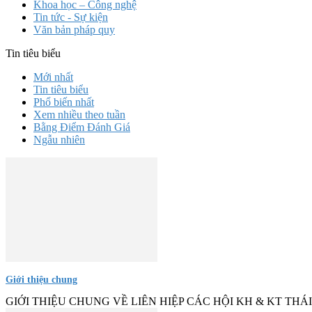
Khoa học – Công nghệ
Tin tức - Sự kiện
Văn bản pháp quy
Tin tiêu biểu
Mới nhất
Tin tiêu biểu
Phổ biến nhất
Xem nhiều theo tuần
Bằng Điểm Đánh Giá
Ngẫu nhiên
Giới thiệu chung
GIỚI THIỆU CHUNG VỀ LIÊN HIỆP CÁC HỘI KH & KT THÁI NGUY