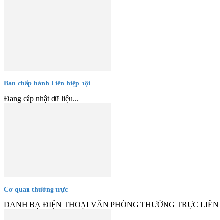
Ban chấp hành Liên hiệp hội
Đang cập nhật dữ liệu...
Cơ quan thường trực
DANH BẠ ĐIỆN THOẠI VĂN PHÒNG THƯỜNG TRỰC LIÊN HIỆP HỘI 