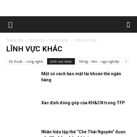
Trang chủ
Khoa học – Công nghệ
Lĩnh vực khác
LĨNH VỰC KHÁC
Kỹ thuật – công nghệ
Lĩnh vực khác
Nông – lâm – ngư nghiệp
Một số cách bảo mật tài khoản thẻ ngân
hàng
Xác định đóng góp của KH&CN trong TFP
Nhãn hiệu tập thể “Chè Thái Nguyên” được