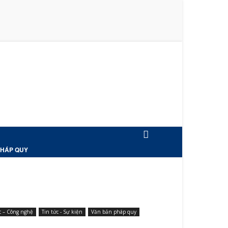
PHÁP QUY
c – Công nghệ
Tin tức - Sự kiện
Văn bản pháp quy