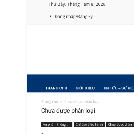
Thứ Bảy, Tháng Tám 8, 2026
Đăng nhập/Đăng ký
TRANG CHỦ
GIỚI THIỆU
TIN TỨC – SỰ KI
Trang chủ
Chưa được phân loại
Chưa được phân loại
Ấn phẩm thông tin
Chỉ đạo điều hành
Chưa được phân l