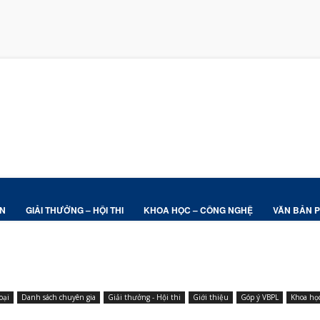
ỆN
GIẢI THƯỞNG – HỘI THI
KHOA HỌC – CÔNG NGHỆ
VĂN BẢN 
oại
Danh sách chuyên gia
Giải thưởng - Hội thi
Giới thiệu
Góp ý VBPL
Khoa họ