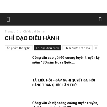
Trang chủ
Chỉ đạo điều hành
CHỈ ĐẠO ĐIỀU HÀNH
Ấn phẩm thông tin
Chỉ đạo điều hành
Chưa được phân loại
Công văn sao gửi Đề cương tuyên truyền kỷ
niệm 130 năm Ngày Quốc...
TÀI LIỆU HỎI – ĐÁP NGHỊ QUYẾT ĐẠI HỘI
ĐẢNG TOÀN QUỐC LẦN THỨ...
Công văn về việc tăng cường tuyên truyền,